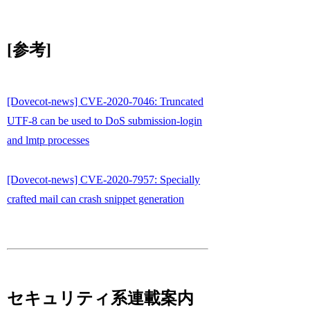
[参考]
[Dovecot-news] CVE-2020-7046: Truncated
UTF-8 can be used to DoS submission-login
and lmtp processes
[Dovecot-news] CVE-2020-7957: Specially
crafted mail can crash snippet generation
セキュリティ系連載案内