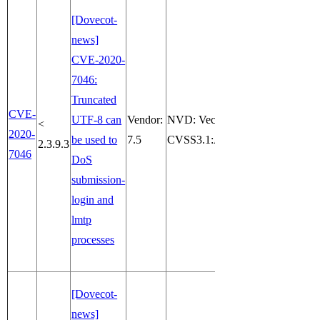
[Dovecot-
news]
CVE-2020-
7046:
Truncated
CVE-
UTF-8 can
Vendor:
NVD: Vector:
<
2020-
be used to
7.5
CVSS3.1:AV:N/AC:L/PR:N/UI:N
2.3.9.3
7046
DoS
submission-
login and
lmtp
processes
[Dovecot-
news]