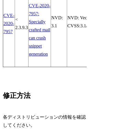
CVE-2020-
7957:
CVE-
NVD:
NVD: Vector:
<
Specially
2020-
3.1
CVSS:3.1/AV:N/AC:H/PR:N/UI:
2.3.9.3
crafted mail
7957
can crash
snippet
generation
修正方法
各ディストリビューションの情報を確認
してください。