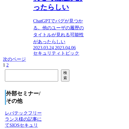
ったらしい
ChatGPTでバグが見つか
る。他のユーザの履歴の
タイトルが見れる可能性
があったらしい
2023.03.24
2023.04.06
セキュリティトピック
次のページ
1
2
次
へ
検
検
索
索
外部セミナー/
その他
レバテックフリー
ランス様の記事に
てSIOSセキュリ