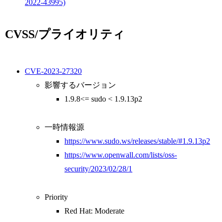
2022-43995)
CVSS/プライオリティ
CVE-2023-27320
影響するバージョン
1.9.8<= sudo < 1.9.13p2
一時情報源
https://www.sudo.ws/releases/stable/#1.9.13p2
https://www.openwall.com/lists/oss-
security/2023/02/28/1
Priority
Red Hat: Moderate