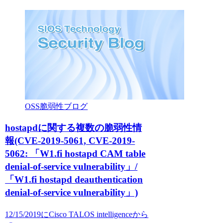
OSS脆弱性ブログ
hostapdに関する複数の脆弱性情
報(CVE-2019-5061, CVE-2019-
5062: 「W1.fi hostapd CAM table
denial-of-service vulnerability」/
「W1.fi hostapd deauthentication
denial-of-service vulnerability」)
12/15/2019にCisco TALOS intelligenceから