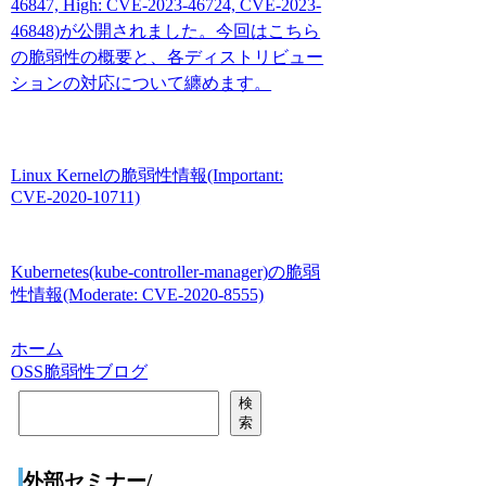
46847, High: CVE-2023-46724, CVE-2023-
46848)が公開されました。今回はこちら
の脆弱性の概要と、各ディストリビュー
ションの対応について纏めます。
Linux Kernelの脆弱性情報(Important:
CVE-2020-10711)
Kubernetes(kube-controller-manager)の脆弱
性情報(Moderate: CVE-2020-8555)
ホーム
OSS脆弱性ブログ
検
検
索
索
外部セミナー/