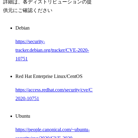
詳細は、各ディストリビューションの提
供元にご確認ください
Debian
https://security-
tracker.debian.org/tracker/CVE-2020-
10751
Red Hat Enterprise Linux/CentOS
https://access.redhat.com/security/cve/CVE-
2020-10751
Ubuntu
https://people.canonical.com/~ubuntu-