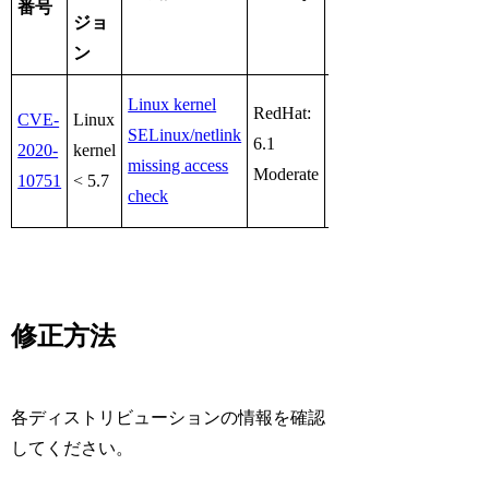
番号
ジョ
ン
Linux kernel
RedHat:
CVE-
Linux
RedHat:
SELinux/netlink
6.1
2020-
kernel
CVSS:3.1/AV:L/AC:L/
missing access
Moderate
10751
< 5.7
check
修正方法
各ディストリビューションの情報を確認
してください。