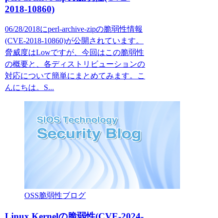
2018-10860)
06/28/2018にperl-archive-zipの脆弱性情報
(CVE-2018-10860)が公開されています。
脅威度はLowですが、今回はこの脆弱性
の概要と、各ディストリビューションの
対応について簡単にまとめてみます。こ
んにちは。S...
OSS脆弱性ブログ
Linux Kernelの脆弱性(CVE-2024-