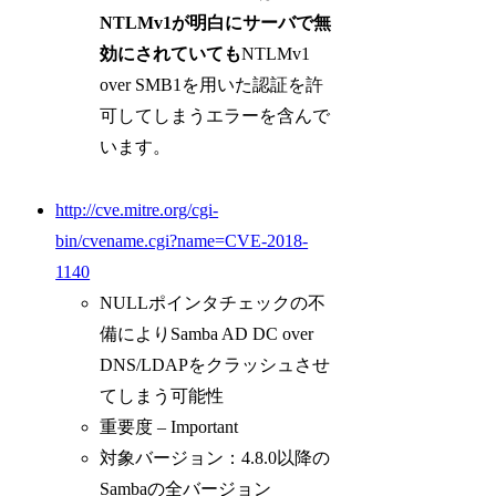
NTLMv1が明白にサーバで無
効にされていても
NTLMv1
over SMB1を用いた認証を許
可してしまうエラーを含んで
います。
http://cve.mitre.org/cgi-
bin/cvename.cgi?name=CVE-2018-
1140
NULLポインタチェックの不
備によりSamba AD DC over
DNS/LDAPをクラッシュさせ
てしまう可能性
重要度 – Important
対象バージョン：4.8.0以降の
Sambaの全バージョン