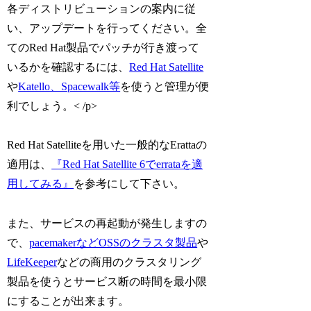
各ディストリビューションの案内に従
い、アップデートを行ってください。全
てのRed Hat製品でパッチが行き渡って
いるかを確認するには、
Red Hat Satellite
や
Katello、Spacewalk等
を使うと管理が便
利でしょう。< /p>
Red Hat Satelliteを用いた一般的なErattaの
適用は、
『Red Hat Satellite 6でerrataを適
用してみる』
を参考にして下さい。
また、サービスの再起動が発生しますの
で、
pacemakerなどOSSのクラスタ製品
や
LifeKeeper
などの商用のクラスタリング
製品を使うとサービス断の時間を最小限
にすることが出来ます。