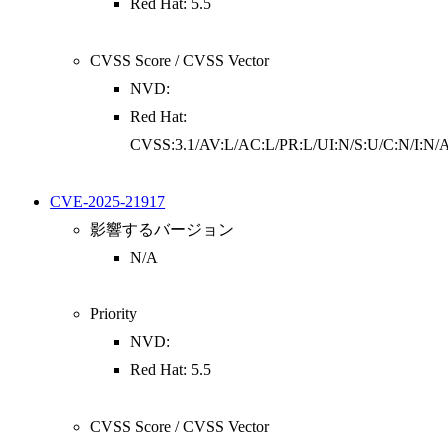
Red Hat: 5.5
CVSS Score / CVSS Vector
NVD:
Red Hat:
CVSS:3.1/AV:L/AC:L/PR:L/UI:N/S:U/C:N/I:N/
CVE-2025-21917
影響するバージョン
N/A
Priority
NVD:
Red Hat: 5.5
CVSS Score / CVSS Vector