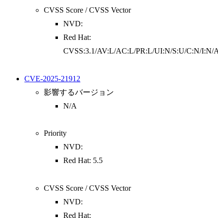
CVSS Score / CVSS Vector
NVD:
Red Hat:
CVSS:3.1/AV:L/AC:L/PR:L/UI:N/S:U/C:N/I:N/
CVE-2025-21912
影響するバージョン
N/A
Priority
NVD:
Red Hat: 5.5
CVSS Score / CVSS Vector
NVD:
Red Hat: