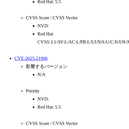
Red Hat: 5.5
CVSS Score / CVSS Vector
NVD:
Red Hat:
CVSS:3.1/AV:L/AC:L/PR:L/UI:N/S:U/C:N/I:N/
CVE-2025-21906
影響するバージョン
N/A
Priority
NVD:
Red Hat: 5.5
CVSS Score / CVSS Vector