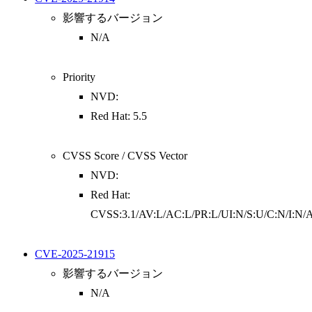
影響するバージョン
N/A
Priority
NVD:
Red Hat: 5.5
CVSS Score / CVSS Vector
NVD:
Red Hat:
CVSS:3.1/AV:L/AC:L/PR:L/UI:N/S:U/C:N/I:N/
CVE-2025-21915
影響するバージョン
N/A