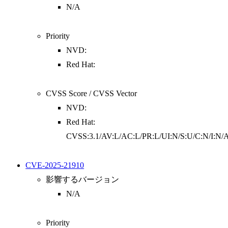
N/A
Priority
NVD:
Red Hat:
CVSS Score / CVSS Vector
NVD:
Red Hat:
CVSS:3.1/AV:L/AC:L/PR:L/UI:N/S:U/C:N/I:N/
CVE-2025-21910
影響するバージョン
N/A
Priority