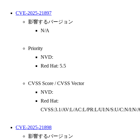
CVE-2025-21897
影響するバージョン
N/A
Priority
NVD:
Red Hat: 5.5
CVSS Score / CVSS Vector
NVD:
Red Hat:
CVSS:3.1/AV:L/AC:L/PR:L/UI:N/S:U/C:N/I:N/
CVE-2025-21898
影響するバージョン