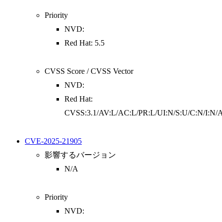
Priority
NVD:
Red Hat: 5.5
CVSS Score / CVSS Vector
NVD:
Red Hat:
CVSS:3.1/AV:L/AC:L/PR:L/UI:N/S:U/C:N/I:N/
CVE-2025-21905
影響するバージョン
N/A
Priority
NVD: