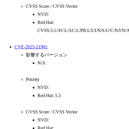
CVSS Score / CVSS Vector
NVD:
Red Hat:
CVSS:3.1/AV:L/AC:L/PR:L/UI:N/S:U/C:N/I:N/
CVE-2025-21901
影響するバージョン
N/A
Priority
NVD:
Red Hat: 5.5
CVSS Score / CVSS Vector
NVD:
Red Hat: