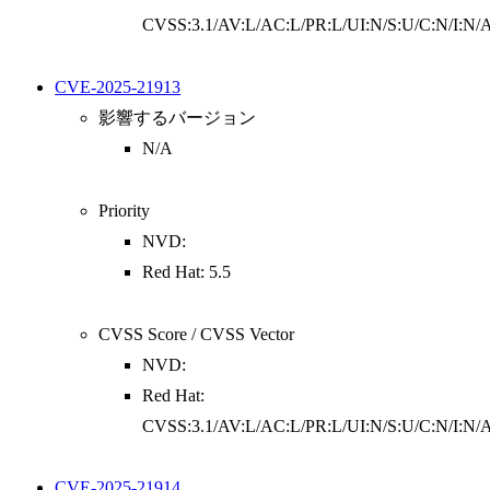
CVSS:3.1/AV:L/AC:L/PR:L/UI:N/S:U/C:N/I:N/
CVE-2025-21913
影響するバージョン
N/A
Priority
NVD:
Red Hat: 5.5
CVSS Score / CVSS Vector
NVD:
Red Hat:
CVSS:3.1/AV:L/AC:L/PR:L/UI:N/S:U/C:N/I:N/
CVE-2025-21914