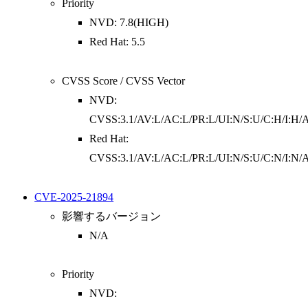
Priority
NVD: 7.8(HIGH)
Red Hat: 5.5
CVSS Score / CVSS Vector
NVD:
CVSS:3.1/AV:L/AC:L/PR:L/UI:N/S:U/C:H/I:H/
Red Hat:
CVSS:3.1/AV:L/AC:L/PR:L/UI:N/S:U/C:N/I:N/
CVE-2025-21894
影響するバージョン
N/A
Priority
NVD: