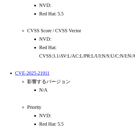
NVD:
Red Hat: 5.5
CVSS Score / CVSS Vector
NVD:
Red Hat:
CVSS:3.1/AV:L/AC:L/PR:L/UI:N/S:U/C:N/I:N/
CVE-2025-21911
影響するバージョン
N/A
Priority
NVD:
Red Hat: 5.5