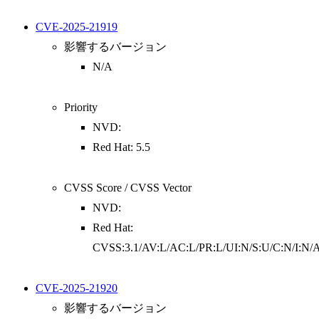
CVE-2025-21919
影響するバージョン
N/A
Priority
NVD:
Red Hat: 5.5
CVSS Score / CVSS Vector
NVD:
Red Hat:
CVSS:3.1/AV:L/AC:L/PR:L/UI:N/S:U/C:N/I:N/
CVE-2025-21920
影響するバージョン