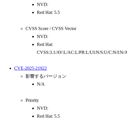
NVD:
Red Hat: 5.5
CVSS Score / CVSS Vector
NVD:
Red Hat:
CVSS:3.1/AV:L/AC:L/PR:L/UI:N/S:U/C:N/I:N/
CVE-2025-21922
影響するバージョン
N/A
Priority
NVD:
Red Hat: 5.5