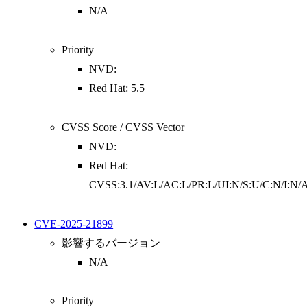
N/A
Priority
NVD:
Red Hat: 5.5
CVSS Score / CVSS Vector
NVD:
Red Hat:
CVSS:3.1/AV:L/AC:L/PR:L/UI:N/S:U/C:N/I:N/
CVE-2025-21899
影響するバージョン
N/A
Priority