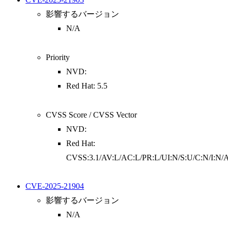
影響するバージョン
N/A
Priority
NVD:
Red Hat: 5.5
CVSS Score / CVSS Vector
NVD:
Red Hat:
CVSS:3.1/AV:L/AC:L/PR:L/UI:N/S:U/C:N/I:N/
CVE-2025-21904
影響するバージョン
N/A