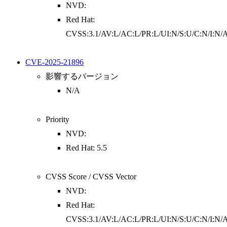
NVD:
Red Hat:
CVSS:3.1/AV:L/AC:L/PR:L/UI:N/S:U/C:N/I:N/
CVE-2025-21896
影響するバージョン
N/A
Priority
NVD:
Red Hat: 5.5
CVSS Score / CVSS Vector
NVD:
Red Hat:
CVSS:3.1/AV:L/AC:L/PR:L/UI:N/S:U/C:N/I:N/