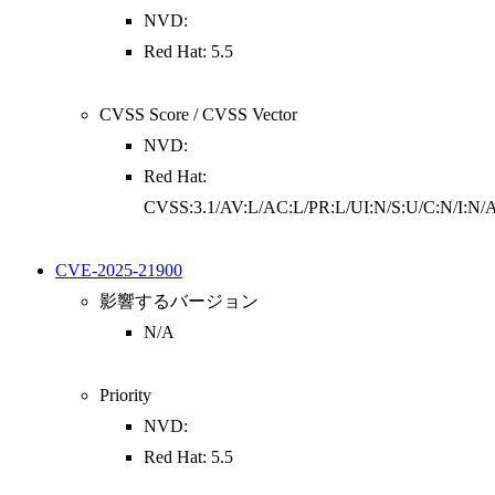
NVD:
Red Hat: 5.5
CVSS Score / CVSS Vector
NVD:
Red Hat:
CVSS:3.1/AV:L/AC:L/PR:L/UI:N/S:U/C:N/I:N/
CVE-2025-21900
影響するバージョン
N/A
Priority
NVD:
Red Hat: 5.5