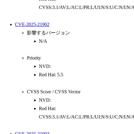
CVSS:3.1/AV:L/AC:L/PR:L/UI:N/S:U/C:N/I:N/
CVE-2025-21902
影響するバージョン
N/A
Priority
NVD:
Red Hat: 5.5
CVSS Score / CVSS Vector
NVD:
Red Hat:
CVSS:3.1/AV:L/AC:L/PR:L/UI:N/S:U/C:N/I:N/
CVE-2025-21903