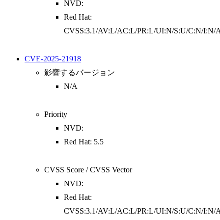
NVD:
Red Hat:
CVSS:3.1/AV:L/AC:L/PR:L/UI:N/S:U/C:N/I:N/
CVE-2025-21918
影響するバージョン
N/A
Priority
NVD:
Red Hat: 5.5
CVSS Score / CVSS Vector
NVD:
Red Hat:
CVSS:3.1/AV:L/AC:L/PR:L/UI:N/S:U/C:N/I:N/