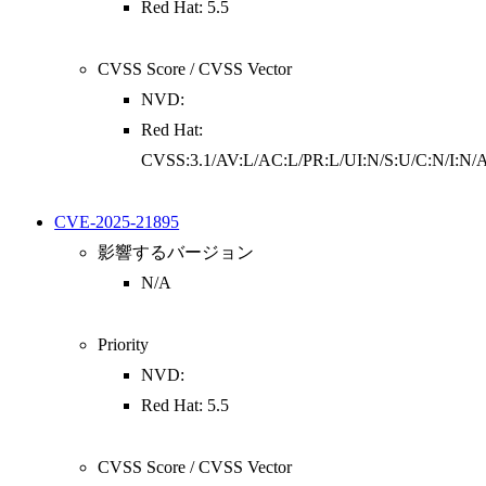
Red Hat: 5.5
CVSS Score / CVSS Vector
NVD:
Red Hat:
CVSS:3.1/AV:L/AC:L/PR:L/UI:N/S:U/C:N/I:N/
CVE-2025-21895
影響するバージョン
N/A
Priority
NVD:
Red Hat: 5.5
CVSS Score / CVSS Vector