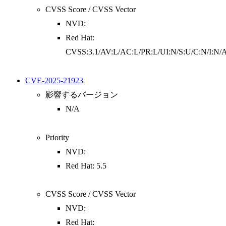
CVSS Score / CVSS Vector
NVD:
Red Hat:
CVSS:3.1/AV:L/AC:L/PR:L/UI:N/S:U/C:N/I:N/
CVE-2025-21923
影響するバージョン
N/A
Priority
NVD:
Red Hat: 5.5
CVSS Score / CVSS Vector
NVD:
Red Hat: