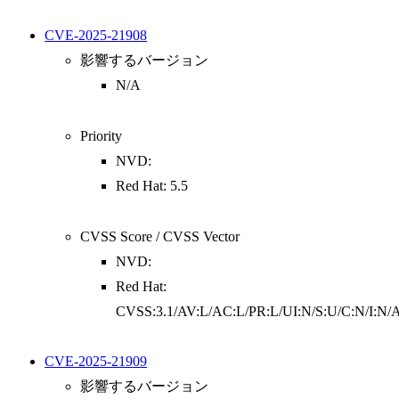
CVE-2025-21908
影響するバージョン
N/A
Priority
NVD:
Red Hat: 5.5
CVSS Score / CVSS Vector
NVD:
Red Hat:
CVSS:3.1/AV:L/AC:L/PR:L/UI:N/S:U/C:N/I:N/
CVE-2025-21909
影響するバージョン