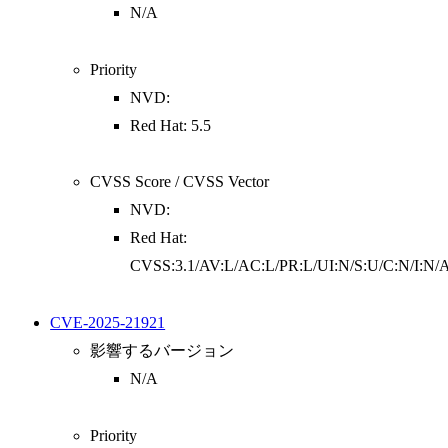
N/A
Priority
NVD:
Red Hat: 5.5
CVSS Score / CVSS Vector
NVD:
Red Hat:
CVSS:3.1/AV:L/AC:L/PR:L/UI:N/S:U/C:N/I:N/
CVE-2025-21921
影響するバージョン
N/A
Priority