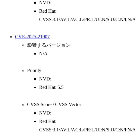
NVD:
Red Hat:
CVSS:3.1/AV:L/AC:L/PR:L/UI:N/S:U/C:N/I:N/
CVE-2025-21907
影響するバージョン
N/A
Priority
NVD:
Red Hat: 5.5
CVSS Score / CVSS Vector
NVD:
Red Hat:
CVSS:3.1/AV:L/AC:L/PR:L/UI:N/S:U/C:N/I:N/