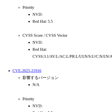
Priority
NVD:
Red Hat: 5.5
CVSS Score / CVSS Vector
NVD:
Red Hat:
CVSS:3.1/AV:L/AC:L/PR:L/UI:N/S:U/C:N/I:N/
CVE-2025-21916
影響するバージョン
N/A
Priority
NVD: