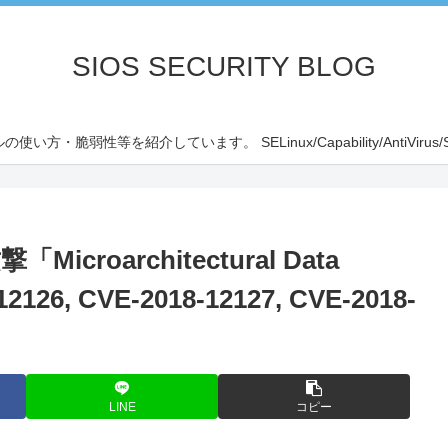
SIOS SECURITY BLOG
弱性等を紹介しています。 SELinux/Capability/AntiVirus/SCAP/SI
roarchitectural Data
2126, CVE-2018-12127, CVE-2018-
LINE
コピー