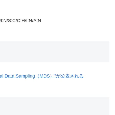
I:N/S:C/C:H/I:N/A:N
ural Data Sampling（MDS）”が公表される