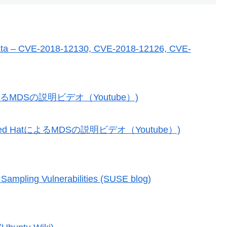
 Data – CVE-2018-12130, CVE-2018-12126, CVE-
 HatによるMDSの説明ビデオ（Youtube）)
ion (Red HatによるMDSの説明ビデオ（Youtube）)
Sampling Vulnerabilities (SUSE blog)