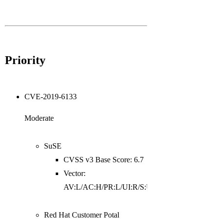
Priority
CVE-2019-6133
Moderate
SuSE
CVSS v3 Base Score: 6.7
Vector:
AV:L/AC:H/PR:L/UI:R/S:U/C:H/I:H/A:H
Red Hat Customer Potal