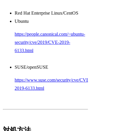
Red Hat Enterprise Linux/CentOS
Ubuntu
https://people.canonical.com/~ubuntu-
security/cve/2019/CVE-2019-
6133.html
SUSE/openSUSE
https://www.suse.com/security/cve/CVE-
2019-6133.html
対処方法