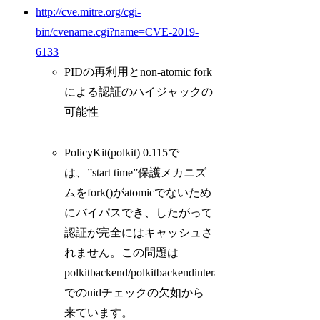
http://cve.mitre.org/cgi-
bin/cvename.cgi?name=CVE-2019-
6133
PIDの再利用とnon-atomic fork
による認証のハイジャックの
可能性
PolicyKit(polkit) 0.115で
は、”start time”保護メカニズ
ムをfork()がatomicでないため
にバイパスでき、したがって
認証が完全にはキャッシュさ
れません。この問題は
polkitbackend/polkitbackendinteractiveauthority.c
でのuidチェックの欠如から
来ています。