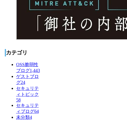
カテゴリ
OSS脆弱性
ブログ
1,443
ゲストブロ
グ
24
セキュリテ
ィトピック
58
セキュリテ
ィブログ
64
未分類
4