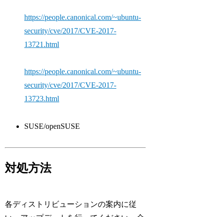
https://people.canonical.com/~ubuntu-
security/cve/2017/CVE-2017-
13721.html
https://people.canonical.com/~ubuntu-
security/cve/2017/CVE-2017-
13723.html
SUSE/openSUSE
対処方法
各ディストリビューションの案内に従