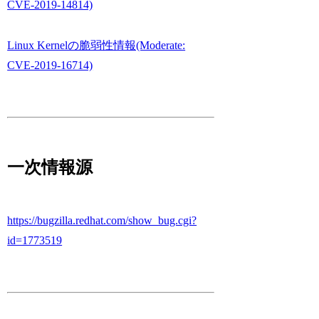
CVE-2019-14814)
Linux Kernelの脆弱性情報(Moderate:
CVE-2019-16714)
一次情報源
https://bugzilla.redhat.com/show_bug.cgi?
id=1773519