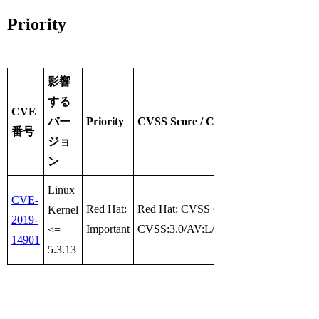
Priority
影響
する
CVE
バー
Priority
CVSS Score / CVSS Vector
番号
ジョ
ン
Linux
CVE-
Red Hat:
Red Hat: CVSS 6.6
Kernel
2019-
Important
CVSS:3.0/AV:L/AC:L/PR:N/UI:R/S:U/
<=
14901
5.3.13