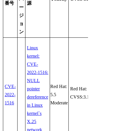
番号
源
ー
ジ
ョ
ン
Linux
kernel:
CVE-
2022-1516:
NULL
CVE-
Red Hat:
pointer
Red Hat:
2022-
5.5
dereference
CVSS:3.1/AV:L/AC:L/PR:L/UI:
1516
Moderate
in Linux
kernel`s
X.25
network