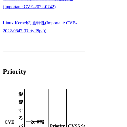
(Important: CVE-2022-0742)
Linux Kernelの脆弱性(Important: CVE-
2022-0847 (Dirty Pipe))
Priority
影
響
す
る
CVE
一次情報
バ
Priority
CVSS Score / CVSS Vector