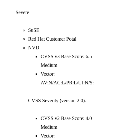
Severe
SuSE
Red Hat Customer Potal
NVD
CVSS v3 Base Score: 6.5
Medium
Vector:
AV:N/AC:L/PR:L/UI:N/S:U/C:H/I:N/A:N
CVSS Severity (version 2.0):
CVSS v2 Base Score: 4.0
Medium
Vector: