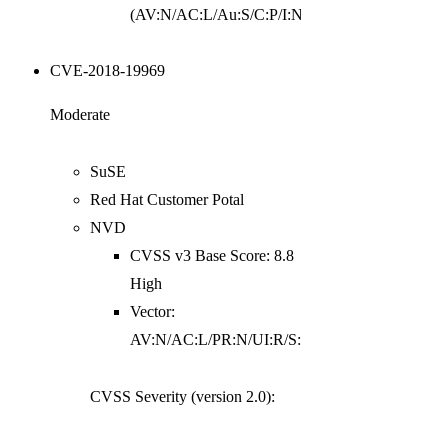
(AV:N/AC:L/Au:S/C:P/I:N/A:N)
CVE-2018-19969
Moderate
SuSE
Red Hat Customer Potal
NVD
CVSS v3 Base Score: 8.8
High
Vector:
AV:N/AC:L/PR:N/UI:R/S:U/C:H/I:H/A:H
CVSS Severity (version 2.0):