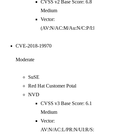
CVSS v2 Base Score: 6.8
Medium
Vector:
(AV:N/AC:M/Au:N/C:P/I:P/A:P)
CVE-2018-19970
Moderate
SuSE
Red Hat Customer Potal
NVD
CVSS v3 Base Score: 6.1
Medium
Vector:
AV:N/AC:L/PR:N/UI:R/S:C/C:L/I:L/A:N