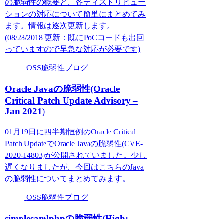
の脆弱性の概要と、各ディストリビュー
ションの対応について簡単にまとめてみ
ます。情報は逐次更新します。
(08/28/2018 更新：既にPoCコードも出回
っていますので早急な対応が必要です)
OSS脆弱性ブログ
Oracle Javaの脆弱性(Oracle
Critical Patch Update Advisory –
Jan 2021)
01月19日に四半期恒例のOracle Critical
Patch UpdateでOracle Javaの脆弱性(CVE-
2020-14803)が公開されていました。少し
遅くなりましたが、今回はこちらのJava
の脆弱性についてまとめてみます。
OSS脆弱性ブログ
simplesamlphpの脆弱性(High: