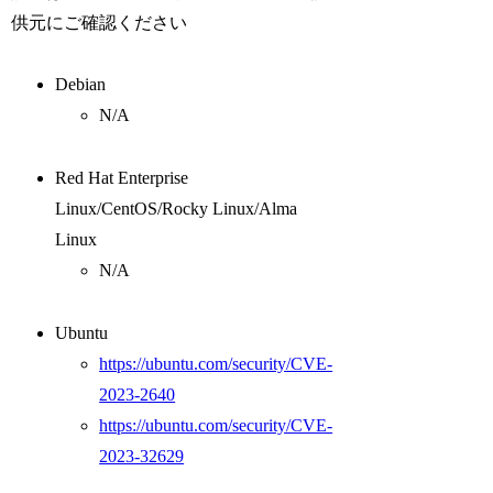
供元にご確認ください
Debian
N/A
Red Hat Enterprise
Linux/CentOS/Rocky Linux/Alma
Linux
N/A
Ubuntu
https://ubuntu.com/security/CVE-
2023-2640
https://ubuntu.com/security/CVE-
2023-32629