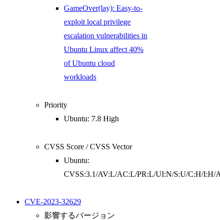
GameOver(lay): Easy-to-
exploit local privilege
escalation vulnerabilities in
Ubuntu Linux affect 40%
of Ubuntu cloud
workloads
Priority
Ubuntu: 7.8 High
CVSS Score / CVSS Vector
Ubuntu:
CVSS:3.1/AV:L/AC:L/PR:L/UI:N/S:U/C:H/I:H/
CVE-2023-32629
影響するバージョン