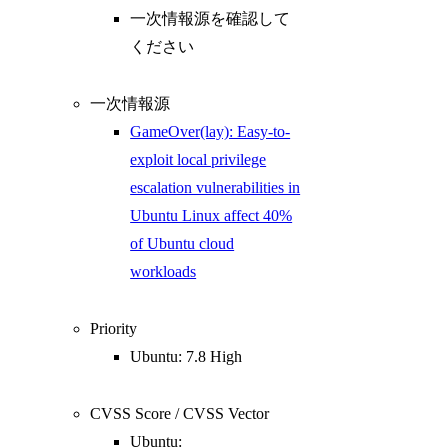
一次情報源を確認して
ください
一次情報源
GameOver(lay): Easy-to-
exploit local privilege
escalation vulnerabilities in
Ubuntu Linux affect 40%
of Ubuntu cloud
workloads
Priority
Ubuntu: 7.8 High
CVSS Score / CVSS Vector
Ubuntu: