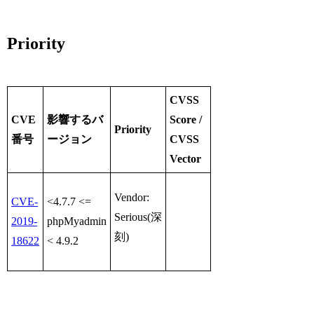
Priority
CVSS
CVE
影響するバ
Score /
Priority
番号
ージョン
CVSS
Vector
Vendor:
CVE-
<4.7.7 <=
Serious(深
2019-
phpMyadmin
刻)
18622
< 4.9.2